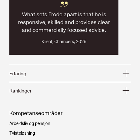
What sets Frode apart is that he is
responsive, skilled and provides clear
and commercially focused advice.
Klient, Chambers, 2026
Erfaring
2025 -
Rankinger
Arntzen Grette
Partner
2026
Kompetanseområder
Chambers, Employment
2019 - 2025
Band 4
Arntzen de Besche
Arbeidsliv og pensjon
Partner
Tvisteløsning
2026