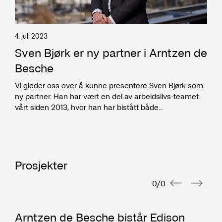
2004
Nordre Buskerud politidistrikt
Politifullmektig
4. juli 2023
2003
Sven Bjørk er ny partner i Arntzen de
Generaladvokaten/Krigsadvokatene for
Besche
Sør-Norge
Vernepliktig jurist
Vi gleder oss over å kunne presentere Sven Bjørk som
ny partner. Han har vært en del av arbeidslivs-teamet
vårt siden 2013, hvor han har bistått både
Utdanning
arbeidsgivere og arbeidstakere med ulike
arbeidsrettslige problemstillinger.
2014
Høgskolen i Molde
Grunnleggende prosjektledelse
Prosjekter
2002
Universitetet i Bergen
0
/
0
Cand.jur.
Arntzen de Besche bistår Edison