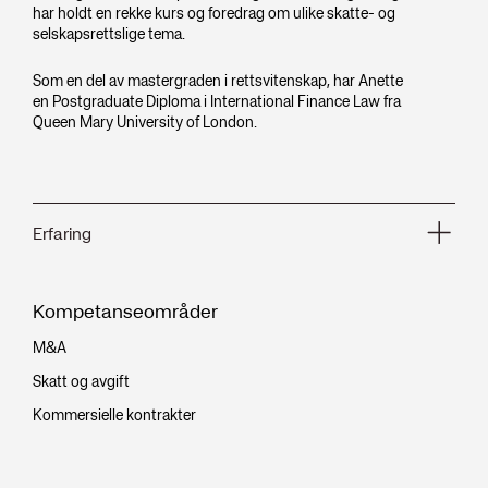
har holdt en rekke kurs og foredrag om ulike skatte- og
selskapsrettslige tema.
Som en del av mastergraden i rettsvitenskap, har Anette
en Postgraduate Diploma i International Finance Law fra
Queen Mary University of London.
Erfaring
2025 -
Kompetanseområder
Arntzen Grette
Senioradvokat
M&A
Skatt og avgift
2025
Arntzen Grette
Kommersielle kontrakter
Fast advokat
2023 - 2025