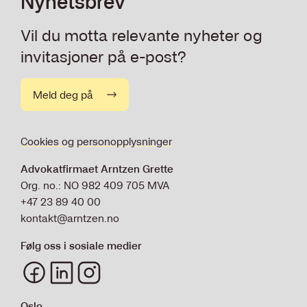
Nyhetsbrev
Universitetet i Bergen
Master i rettsvitenskap
Vil du motta relevante nyheter og
2011 - 2012
invitasjoner på e-post?
Universitetet i Oslo
Europastudier, EU som politisk system
Meld deg på
Cookies og personopplysninger
Advokatfirmaet Arntzen Grette
Org. no.: NO 982 409 705 MVA
+47 23 89 40 00
kontakt@arntzen.no
Følg oss i sosiale medier
Oslo