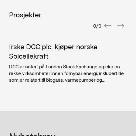
Arntzen de Besche
Fast advokat
Prosjekter
2022 - 2023
0
/
0
Arntzen de Besche
Advokatfullmektig
Irske DCC plc. kjøper norske
2017 - 2021
BDO Advokater AS
Solcellekraft
Advokatfullmektig, Associate / Senior
DCC er notert på London Stock Exchange og eier en
Associate / Manager
rekke virksomheter innen fornybar energi, inkludert de
som er relatert til biogass, varmepumper og
ladestasjoner.
Utdanning
2016 - 2017
Queen Mary University of London
Postgraduate Diploma International Finance
Law
2012 - 2017