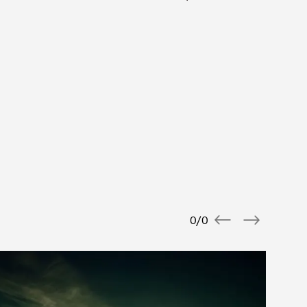
0
/
0