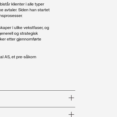
tår klienter i alle typer
ke avtaler. Siden han startet
onsprosesser.
aper i ulike vekstfaser, og
generell og strategisk
aker etter gjennomførte
ital AS, et pre-såkorn