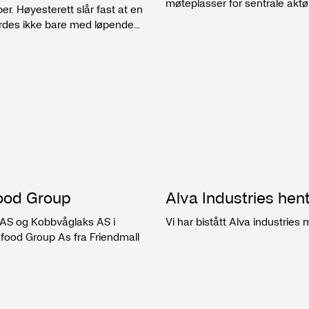
møteplasser for sentrale aktør
er. Høyesterett slår fast at en
større forutsigbarhet for inves
yrdes ikke bare med løpende
grunnrenteskatt noe av det s
 stemmer for saksøktes
ood Group
Alva Industries hent
uk AS og Kobbvåglaks AS i
Vi har bistått Alva industries
afood Group As fra Friendmall