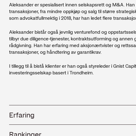
Aleksander er spesialisert innen selskapsrett og M&A. Han bis
transaksjoner, fra mindre oppkjøp og salg til større strategis
som advokatfullmektig i 2018, har han ledet flere transaksj
Aleksander bistår også jevnlig venturefond og oppstartsselsk
tilbyr due diligence-tjenester, kontraktsutforming og annen 
rådgivning. Han har erfaring med aksjonærtvister og rettss
transaksjoner, og håndtering av garantikrav.
I tillegg til å bistå klienter er han også styreleder i Gnist Cap
investeringsselskap basert i Trondheim.
Erfaring
2025 -
Rankinger