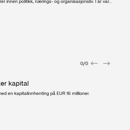
er innen politikk, nærings- og organisasjonsliv. I år var
teringer i fornybarprosjekter, og forslaget til ny
om opptok aktørene i bransjen.
0
/
0
er kapital
Re
 med en kapitalinnhenting på EUR 16 millioner.
Vi 
inn