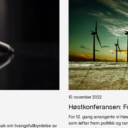
Senja Tingrett
Trainee
Utdanning
2013 - 2018
Universitetet i Tromsø
Master i rettsvitenskap
2017
Bond University
Spesialemner som en del av den norske maste
10. november 2022
Høstkonferansen: Fo
For 12. gang arrangerte vi 
som løfter frem politikk og ram
g sak om tvangsfullbyrdelse av