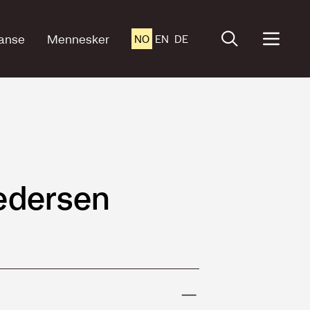
anse
Mennesker
NO
EN
DE
edersen