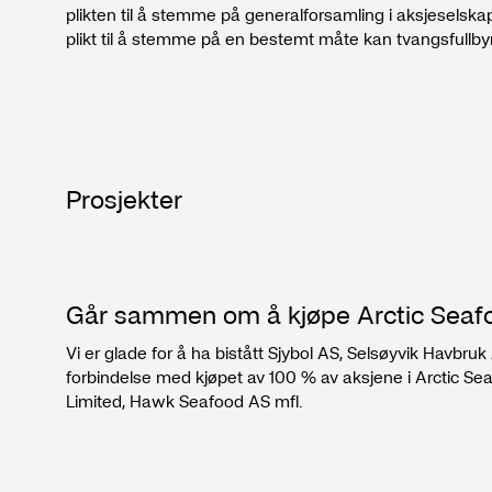
plikten til å stemme på generalforsamling i aksjeselskap
plikt til å stemme på en bestemt måte kan tvangsfullb
mulkt, men også ved at saksøkeren eller namsmannen
aksjer.
Prosjekter
Går sammen om å kjøpe Arctic Seaf
Vi er glade for å ha bistått Sjybol AS, Selsøyvik Havbr
forbindelse med kjøpet av 100 % av aksjene i Arctic Se
Limited, Hawk Seafood AS mfl.