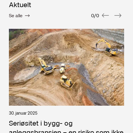
Aktuelt
Se alle
0
/
0
30. januar 2025
Seriøsitet i bygg- og
anleggsbransjen – en risiko som ikke