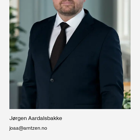
Jørgen Aardalsbakke
joaa@arntzen.no