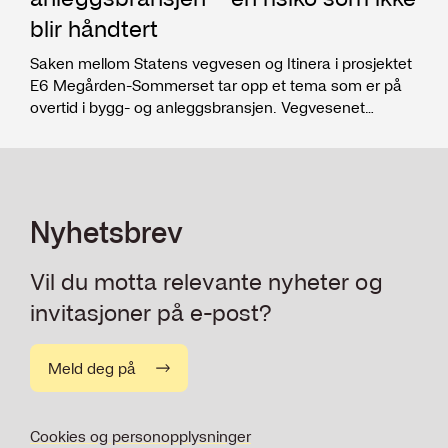
blir håndtert
Saken mellom Statens vegvesen og Itinera i prosjektet
E6 Megården-Sommerset tar opp et tema som er på
overtid i bygg- og anleggsbransjen. Vegvesenet
avdekket gjennom sin Integrity Due Diligence (IDD)
prosess at Itinera benyttet underleverandører som var
rettskraftig dømt for brudd på arbeidslovgivningen i
Danmark. IDD er utbredt i privat sektor, men
potensialet som ligger i dette systemet er lite benyttet i
Nyhetsbrev
offentlige anskaffelser uten at det er noen god grunn til
dette, særlig hensyntatt oppdragsgivers plikt etter
Vil du motta relevante nyheter og
anskaffelsesregelverket til å undersøke blant annet
økonomisk kriminalitet og andre integritetsforhold.
invitasjoner på e-post?
Meld deg på
Cookies og personopplysninger