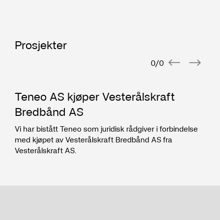
2025
Arntzen de Besche
Fast advokat
Prosjekter
2022 - 2025
Arntzen de Besche
0
/
0
Advokatfullmektig
2022
Teneo AS kjøper Vesterålskraft
Arntzen
Bredbånd AS
Trainee
Vi har bistått Teneo som juridisk rådgiver i forbindelse
2022
Arntzen de Besche
med kjøpet av Vesterålskraft Bredbånd AS fra
Vesterålskraft AS.
Oppgaveskriver
2022
SANDS Advokatfirma DA
Trainee
2021