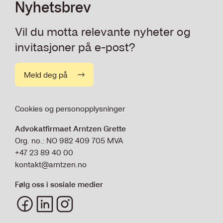
Nyhetsbrev
Simonsen Vogt Wiig
Trainee
Vil du motta relevante nyheter og
2020
invitasjoner på e-post?
Simonsen Vogt Wiig
Trainee
Meld deg på
Utdanning
2017 - 2022
Cookies og personopplysninger
Universitetet i Oslo
Master i rettsvitenskap
Advokatfirmaet Arntzen Grette
Org. no.: NO 982 409 705 MVA
+47 23 89 40 00
kontakt@arntzen.no
Følg oss i sosiale medier