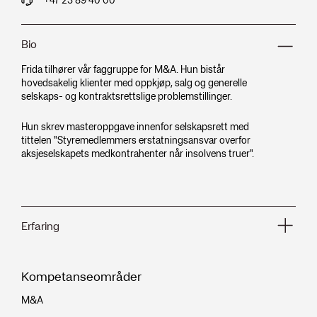
Bio
Frida tilhører vår faggruppe for M&A. Hun bistår
hovedsakelig klienter med oppkjøp, salg og generelle
selskaps- og kontraktsrettslige problemstillinger.
Hun skrev masteroppgave innenfor selskapsrett med
tittelen "Styremedlemmers erstatningsansvar overfor
aksjeselskapets medkontrahenter når insolvens truer".
Erfaring
2025 -
Kompetanseområder
Arntzen Grette
Fast advokat
M&A