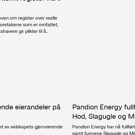
en om register over reelle
 foretakene som er omfattet,
tighetshavere. Disse
 helhet trer i kraft,
tilgjengelig for enhver, med
g D-nummer. Loven er basert
ingsregelverket. Formålet er å
 eierskap i næringslivet.
ende eierandeler på
Pandion Energy fullf
Hod, Slagugle og Mi
get av selskapets gjenværende
Pandion Energy har nå fullført
samt funnene Slagugle og Mist