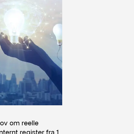
Universitetet i Bergen
Arbeidsgruppeleder
Utdanning
2019 - 2020
Queen Mary University of London
Spesialfag som en del av mastergraden
2015 - 2020
Universitetet i Oslo
Master i rettsvitenskap
2013 - 2014
Sjøforsvaret
Grunnleggende befalsutdanning
lov om reelle
nternt register fra 1.