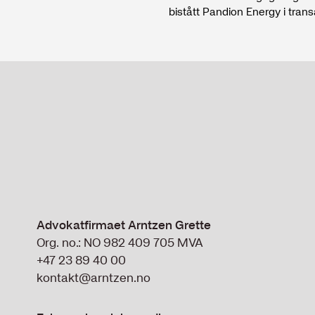
bistått Pandion Energy i tran
strategi for aktiv porteføljefo
Advokatfirmaet Arntzen Grette
Org. no.: NO 982 409 705 MVA
+47 23 89 40 00
kontakt@arntzen.no