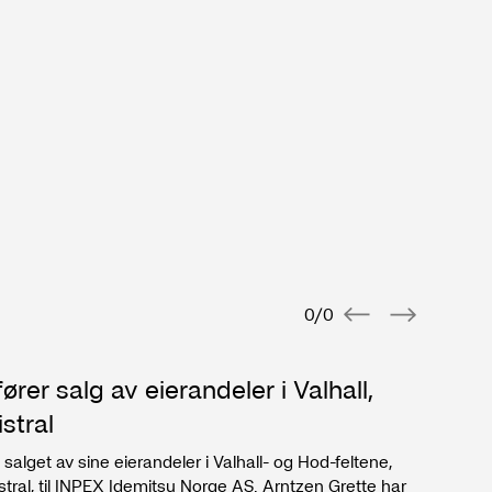
0
/
0
ører salg av eierandeler i Valhall,
KP
stral
Vi e
nyet
 salget av sine eierandeler i Valhall- og Hod-feltene,
omfa
ral, til INPEX Idemitsu Norge AS. Arntzen Grette har