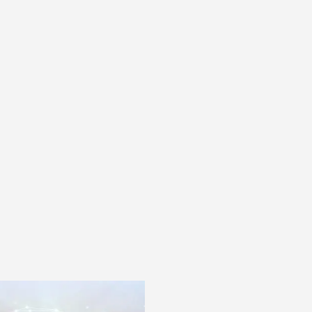
Arntzen de Besche
Senioradvokat
2024 - 2025
Arntzen de Besche
Fast advokat
2020 - 2023
Arntzen de Besche
Advokatfullmektig
2019
Advokatfirmaet Elden
Studentmedarbeider
2018 - 2019
Diverse advokatfirma
Trainee
2016 - 2017