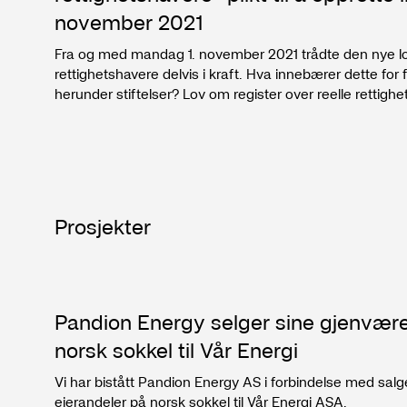
november 2021
Fra og med mandag 1. november 2021 trådte den nye lov
rettighetshavere delvis i kraft. Hva innebærer dette for
herunder stiftelser? Lov om register over reelle rettighetshavere gir plikter til å
innhente, registrere og lagre opplysninger om reelle ret
opplysningene skal, på et senere tidspunkt når loven i sin
rapporteres videre til et sentralt register som skal være 
enkelte unntak som opplysninger om fødselsnummer o
på et EU direktiv og har blant annet en side til hvitvask
forenkle og automatisere tilgang til informasjon om reelt
Prosjekter
Pandion Energy selger sine gjenvær
norsk sokkel til Vår Energi
Vi har bistått Pandion Energy AS i forbindelse med sal
eierandeler på norsk sokkel til Vår Energi ASA.