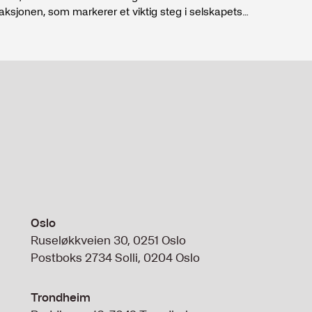
og 
saksjonen, som markerer et viktig steg i selskapets
rvaltning og videre vekst.
Oslo
Ruseløkkveien 30, 0251 Oslo
Postboks 2734 Solli, 0204 Oslo
Trondheim