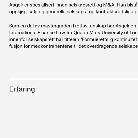
Asgeir er spesialisert innen selskapsrett og M&A. Han bist
oppkjøp, salg og generelle selskaps- og kontraktsrettslige pr
Som en del av mastergraden i rettsvitenskap har Asgeir en
International Finance Law fra Queen Mary University of L
innenfor selskapsrett har tittelen "Formuerettslig kontinuitet
fusjon for medkontrahentene til det overdragende selskaper
Erfaring
2025 -
Arntzen Grette
Senioradvokat
2025