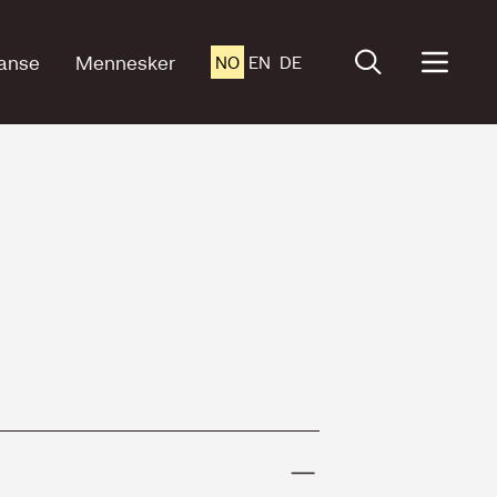
anse
Mennesker
NO
EN
DE