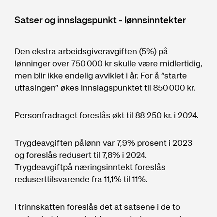
Satser og innslagspunkt - lønnsinntekter
Den ekstra arbeidsgiveravgiften (5%) på
lønninger over 750 000 kr skulle være midlertidig,
men blir ikke endelig avviklet i år. For å “starte
utfasingen” økes innslagspunktet til 850 000 kr.
Personfradraget foreslås økt til 88 250 kr. i 2024.
Trygdeavgiften pålønn var 7,9% prosent i 2023
og foreslås redusert til 7,8% i 2024.
Trygdeavgiftpå næringsinntekt foreslås
reduserttilsvarende fra 11,1% til 11%.
I trinnskatten foreslås det at satsene i de to