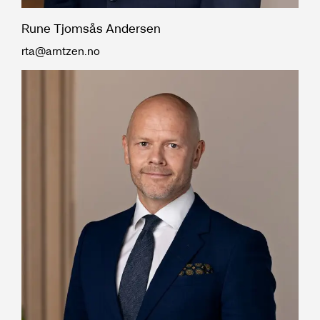
Rune Tjomsås Andersen
rta@arntzen.no