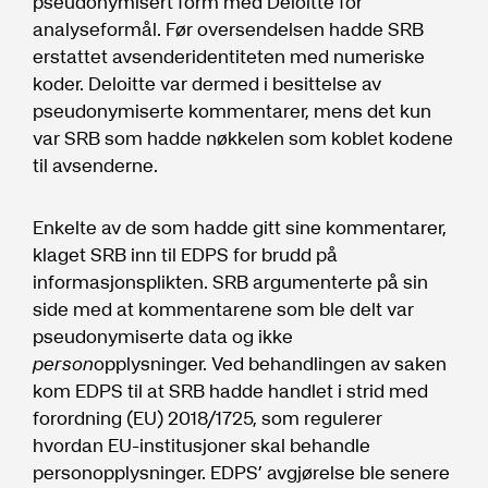
pseudonymisert form med Deloitte for
analyseformål. Før oversendelsen hadde SRB
erstattet avsenderidentiteten med numeriske
koder. Deloitte var dermed i besittelse av
pseudonymiserte kommentarer, mens det kun
var SRB som hadde nøkkelen som koblet kodene
til avsenderne.
Enkelte av de som hadde gitt sine kommentarer,
klaget SRB inn til EDPS for brudd på
informasjonsplikten. SRB argumenterte på sin
side med at kommentarene som ble delt var
pseudonymiserte data og ikke
person
opplysninger. Ved behandlingen av saken
kom EDPS til at SRB hadde handlet i strid med
forordning (EU) 2018/1725, som regulerer
hvordan EU-institusjoner skal behandle
personopplysninger. EDPS’ avgjørelse ble senere