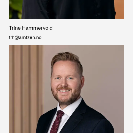
Trine Hammervold
trh@arntzen.no