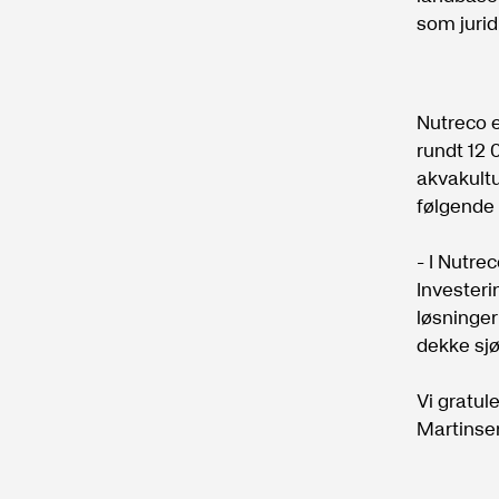
som jurid
Nutreco e
rundt 12 
akvakultu
følgende 
- I Nutrec
Investeri
løsninger
dekke sjø
Vi gratul
Martinsen