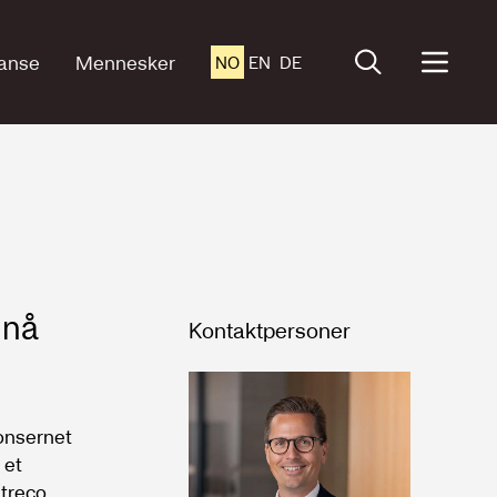
anse
Mennesker
NO
EN
DE
 nå
Kontaktpersoner
onsernet
 et
utreco