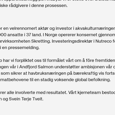
iske rådgivere i denne prosessen.
r en velrennomert aktør og investor i akvakulturnæringen
000 ansatte i 37 land. I Norge opererer konsernet gjenno
rvirksomheten Skretting. Investeringsdirektør i Nutreco fo
i en pressemelding.
o har vi forpliktet oss til formålet vårt om å fôre fremtiden
ngen vår i Andfjord Salmon understøtter ambisjonen vår o
 som sikrer at havbruksnæringen på bærekraftig vis forts
matbehovene til en stadig voksende global befolkning.
erer alle involverte med resultatet. Vårt kjerneteam besto
 og Svein Terje Tveit.