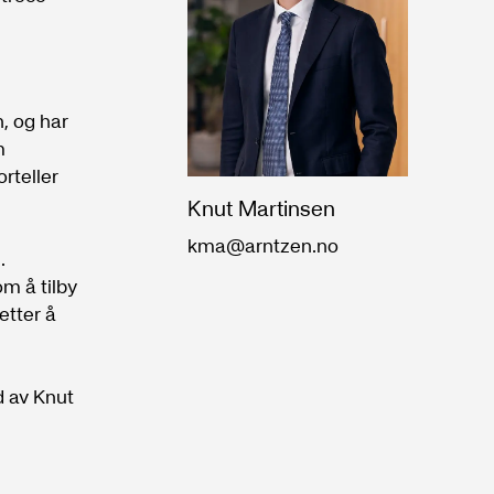
, og har
m
rteller
Knut Martinsen
kma@arntzen.no
.
m å tilby
etter å
d av Knut