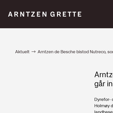
Aktuelt
Arntzen de Besche bistod Nutreco, so
Arntz
går i
Dyrefor-
Holmøy de
landbaser