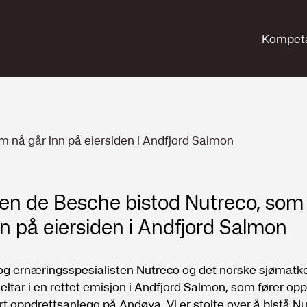
Kompet
m nå går inn på eiersiden i Andfjord Salmon
en de Besche bistod Nutreco, som
nn på eiersiden i Andfjord Salmon
 og ernæringsspesialisten Nutreco og det norske sjømatk
ltar i en rettet emisjon i Andfjord Salmon, som fører opp
t oppdrettsanlegg på Andøya. Vi er stolte over å bistå N