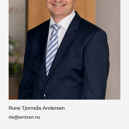
Rune Tjomsås Andersen
rta@arntzen.no